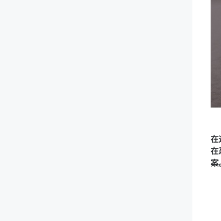
在
在
案