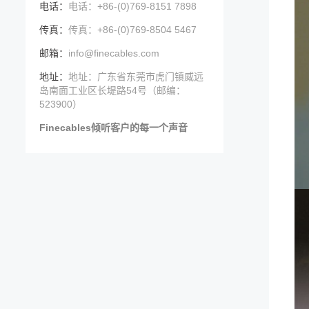
电话：
电话：+86-(0)769-8151 7898
传真：
传真：+86-(0)769-8504 5467
邮箱：
info@finecables.com
地址：
地址：广东省东莞市虎门镇威远
岛南面工业区长堤路54号（邮编：
523900）
Finecables倾听客户的每一个声音