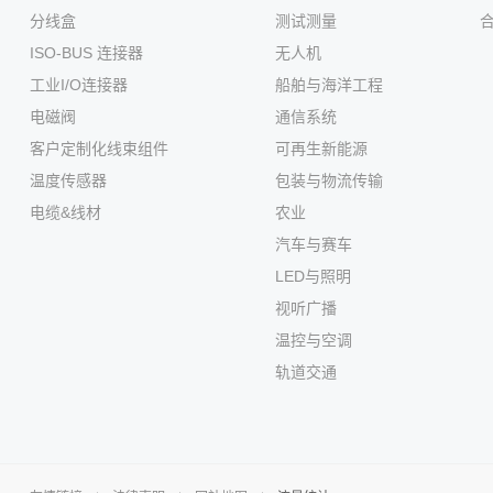
分线盒
测试测量
ISO-BUS 连接器
无人机
工业I/O连接器
船舶与海洋工程
电磁阀
通信系统
客户定制化线束组件
可再生新能源
温度传感器
包装与物流传输
电缆&线材
农业
汽车与赛车
LED与照明
视听广播
温控与空调
轨道交通