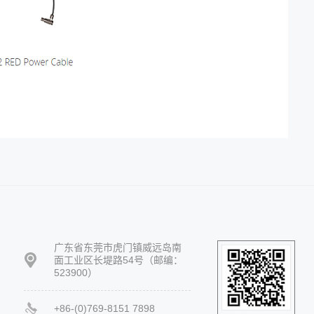
广东省东莞市虎门镇威远岛南
面工业区长堤路54号（邮编：
523900）
+86-(0)769-8151 7898